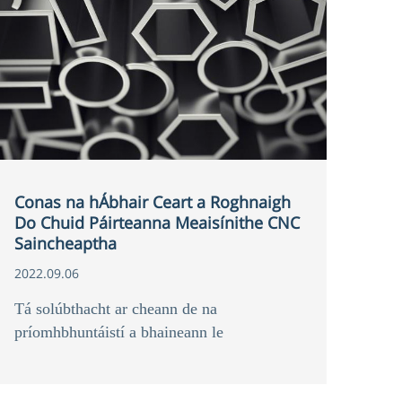
Conas na hÁbhair Ceart a Roghnaigh
Do Chuid Páirteanna Meaisínithe CNC
Saincheaptha
2022.09.06
Tá solúbthacht ar cheann de na
príomhbhuntáistí a bhaineann le
meaisínithe CNC. Tá sé seo toisc gur féidir
le muilleoireacht agus casadh CNC