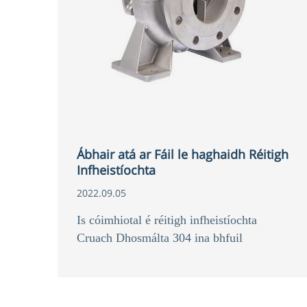
Ábhair atá ar Fáil le haghaidh Réitigh
Infheistíochta
2022.09.05
Is cóimhiotal é réitigh infheistíochta
Cruach Dhosmálta 304 ina bhfuil
cróimiam, nicil, moluibdín, mangainéis
agus sileacain.