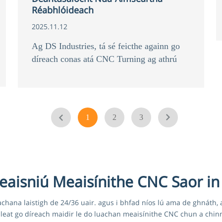
Réabhlóideach
2025.11.12
Ag DS Industries, tá sé feicthe againn go
díreach conas atá CNC Turning ag athrú
déantúsaíochta nua-aimseartha. Mar dhuine
atá ag obair sa tionscal meaisínithe agus
táirgthe le breis agus 20 bliain, is féidir
liom a rá go muiníneach nach uasghrádú
1
2
3
teicneolaíochta amháin atá i gceist le
casadh CNC - is athrú iomlán é ar an gcaoi
a ndéanaimid tabhairt faoi chruinneas,
éifeachtúlacht agus inscálaitheacht i
ndéantúsaíocht.
eaisniú Meaisínithe CNC Saor in 
chana laistigh de 24/36 uair. agus i bhfad níos lú ama de ghnáth, a
leat go díreach maidir le do luachan meaisínithe CNC chun a chin