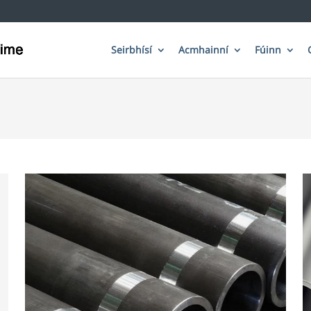
Seirbhísí
Acmhainní
Fúinn