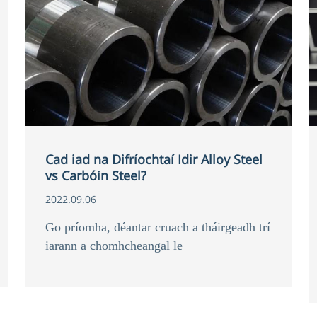
Cad iad na Difríochtaí Idir Alloy Steel
vs Carbóin Steel?
2022.09.06
Go príomha, déantar cruach a tháirgeadh trí
iarann ​​​​a chomhcheangal le
comhpháirteanna miotalacha nó neamh-
mhiotalacha eile. Trí iarann ​​​​a
chomhcheangal le heilimintí breise,