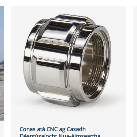
Conas atá CNC ag Casadh
Déantúsaíocht Nua-Aimseartha