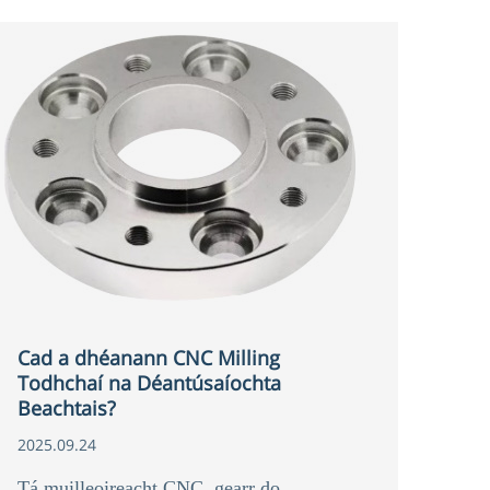
cruinneas táirgí críochnaithe a ghiniúint go
rathúil ó raon leathan amhábhar.
Cad a dhéanann CNC Milling
Todhchaí na Déantúsaíochta
Beachtais?
2025.09.24
Tá muilleoireacht CNC, gearr do