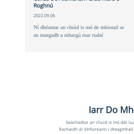
Roghnú
2022.09.06
Ní dhéantar an chuid is mó de mhiotail ar
an margadh a mhargú mar rudaí
aoneiliminte. Chun airíonna ábhartha a
fháil, déantar miotail a chóimhiotail le
heilimintí eile;
Iarr Do Mh
Seachadtar an chuid is mó dár lua
Rachaidh ár bhfoireann i dteagmháil 