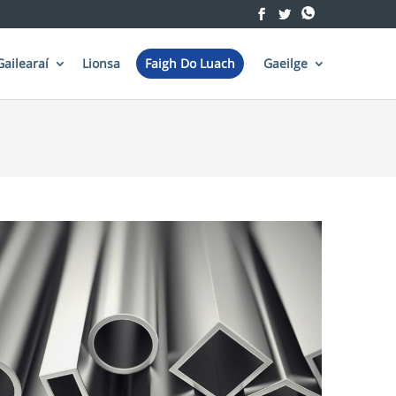
Gailearaí
Lionsa
Faigh Do Luach
Gaeilge