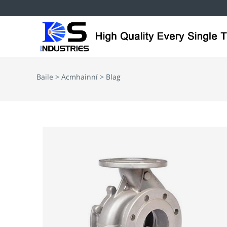
Baile
>
Acmhainní
> Blag