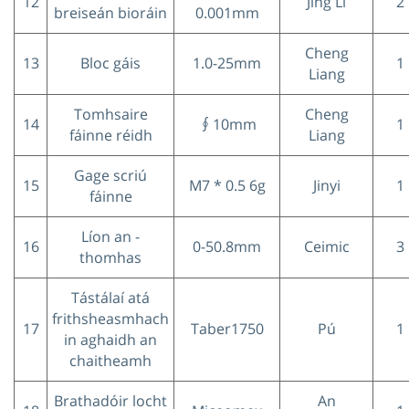
12
Jing Li
2
breiseán bioráin
0.001mm
Cheng
13
Bloc gáis
1.0-25mm
1
Liang
Tomhsaire
Cheng
14
∮10mm
1
fáinne réidh
Liang
Gage scriú
15
M7 * 0.5 6g
Jinyi
1
fáinne
Líon an -
16
0-50.8mm
Ceimic
3
thomhas
Tástálaí atá
frithsheasmhach
17
Taber1750
Pú
1
in aghaidh an
chaitheamh
Brathadóir locht
An