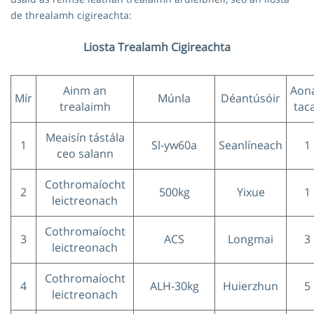
de threalamh cigireachta:
Liosta Trealamh Cigireachta
Ainm an
Aon
Mír
Múnla
Déantúsóir
trealaimh
tac
Meaisín tástála
1
Sl-yw60a
Seanlíneach
1
ceo salann
Cothromaíocht
2
500kg
Yixue
1
leictreonach
Cothromaíocht
3
ACS
Longmai
3
leictreonach
Cothromaíocht
4
ALH-30kg
Huierzhun
5
leictreonach