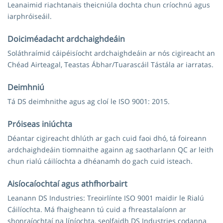
Leanaimid riachtanais theicniúla dochta chun críochnú agus
iarphróiseáil.
Doiciméadacht ardchaighdeáin
Soláthraímid cáipéisíocht ardchaighdeáin ar nós cigireacht an
Chéad Airteagal, Teastas Ábhar/Tuarascáil Tástála ar iarratas.
Deimhniú
Tá DS deimhnithe agus ag cloí le ISO 9001: 2015.
Próiseas iniúchta
Déantar cigireacht dhlúth ar gach cuid faoi dhó, tá foireann
ardchaighdeáin tiomnaithe againn ag saotharlann QC ar leith
chun rialú cáilíochta a dhéanamh do gach cuid isteach.
Aisíocaíochtaí agus athfhorbairt
Leanann DS Industries: Treoirlínte ISO 9001 maidir le Rialú
Cáilíochta. Má fhaigheann tú cuid a fhreastalaíonn ar
shonraíochtaí na líníochta, seolfaidh DS Industries codanna