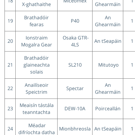
18
Miceomex
1
X-ghathaithe
Ghearmáin
Brathadóir
An
19
P40
1
fearas
Ghearmáin
Ionstraim
Osaka GTR-
20
An tSeapáin
1
Mogalra Gear
4LS
Brathadóir
21
glaineachta
SL210
Mitutoyo
1
solais
Anailíseoir
An
22
Spectar
1
Speictrim
Ghearmáin
Meaisín tástála
23
DEW-10A
Poirceallán
1
teanntachta
Méadar
24
Mionbhreosla
An tSeapáin
1
difríochta datha