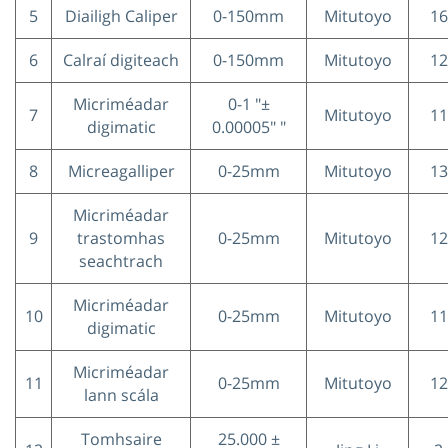
5
Diailigh Caliper
0-150mm
Mitutoyo
16
6
Calraí digiteach
0-150mm
Mitutoyo
12
Micriméadar
0-1 "±
7
Mitutoyo
11
digimatic
0.00005" "
8
Micreagalliper
0-25mm
Mitutoyo
13
Micriméadar
9
trastomhas
0-25mm
Mitutoyo
12
seachtrach
Micriméadar
10
0-25mm
Mitutoyo
11
digimatic
Micriméadar
11
0-25mm
Mitutoyo
12
lann scála
Tomhsaire
25.000 ±