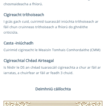
chosmaideacha a fhíorú.
Cigireacht tríthoiseach
I gcás gach cuid, cuirimid tuarascáil iniúchta tríthoiseach ar
fáil chun cruinneas tríthoiseach a fhíorú do ghnéithe
criticiúla.
Casta -iniúchadh
Cuirimid cigireacht le Meaisín Tomhais Comhordaithe (CMM)
Cigireachtaí Chéad Airteagal
Is féidir le DS an chéad tuarascáil cigireachta a chur ar fáil ar
iarratas, a chuirfear ar fáil ar feadh 3 chuid.
Deimhniú cáilíochta