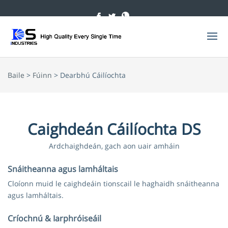
Baile
>
Fúinn
> Dearbhú Cáilíochta
Caighdeán Cáilíochta DS
Ardchaighdeán, gach aon uair amháin
Snáitheanna agus lamháltais
Cloíonn muid le caighdeáin tionscail le haghaidh snáitheanna
agus lamháltais.
Críochnú & Iarphróiseáil