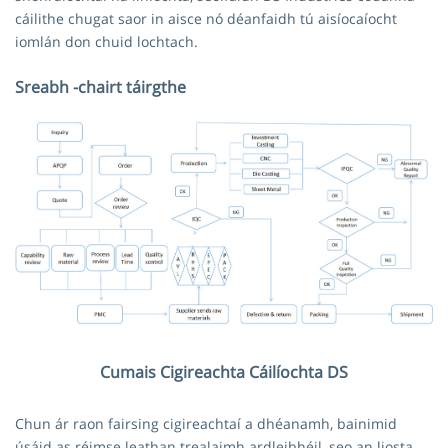
cáilithe chugat saor in aisce nó déanfaidh tú aisíocaíocht
iomlán don chuid lochtach.
Sreabh -chairt táirgthe
Cumais Cigireachta Cáilíochta DS
Chun ár raon fairsing cigireachtaí a dhéanamh, bainimid
úsáid as réimse leathan trealaimh ardleibhéil, seo an liosta