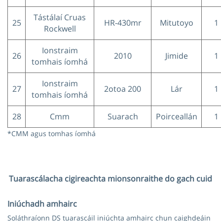
Tástálaí Cruas
25
HR-430mr
Mitutoyo
1
Rockwell
Ionstraim
26
2010
Jimide
1
tomhais íomhá
Ionstraim
27
2otoa 200
Lár
1
tomhais íomhá
28
Cmm
Suarach
Poirceallán
1
*CMM agus tomhas íomhá
Tuarascálacha cigireachta mionsonraithe do gach cuid
Iniúchadh amhairc
Soláthraíonn DS tuarascáil iniúchta amhairc chun caighdeáin